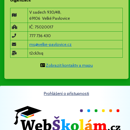
organizace
V sadech 930/48,
69106 Velké Pavlovice
IČ: 75020017
777 736 430
ms@velke-pavlovice.cz
t2ck3sq
Zobrazit kontakty a mapu
Prohlášení o přístupnosti