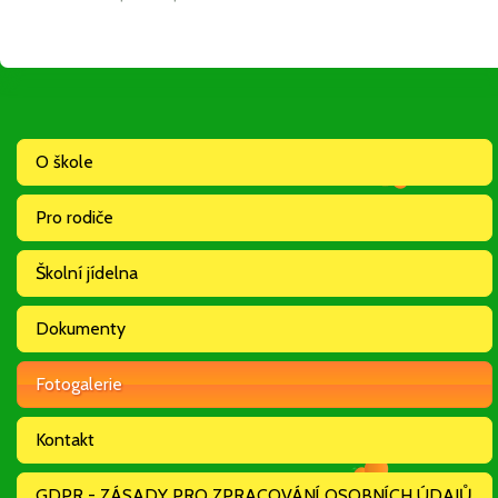
O škole
Pro rodiče
Školní jídelna
Dokumenty
Fotogalerie
Kontakt
GDPR - ZÁSADY PRO ZPRACOVÁNÍ OSOBNÍCH ÚDAJŮ