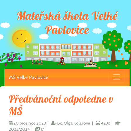
Mateřská škola Velké
Pavlovice
MŠ Velké Pavlovice
Předvánoční odpoledne v
MŠ
20.prosince 2023 |
Bc. Olga Kolářová |
423x |
2023/2024 |
17 |